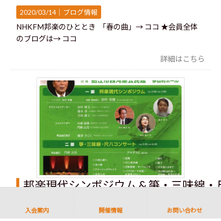
2020/03/14｜
ブログ情報
NHKFM邦楽のひととき 「春の曲」→ ココ ★会員全体
のブログは→ ココ
詳細はこちら
邦楽現代シンポジウム & 箏・三味線
2020/01/02｜
ブログ情報
入会案内
開催情報
お問い合わせ