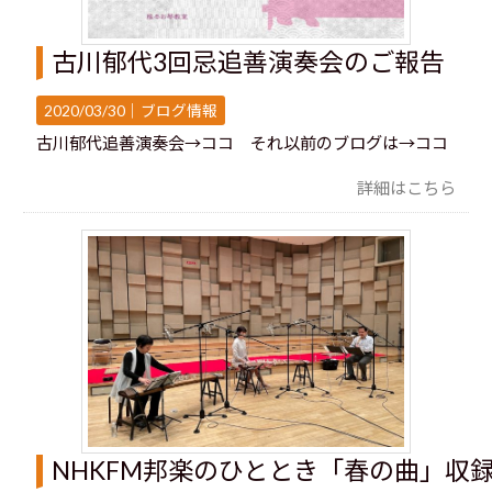
古川郁代3回忌追善演奏会のご報告
2020/03/30｜
ブログ情報
古川郁代追善演奏会→ココ それ以前のブログは→ココ
詳細はこちら
NHKFM邦楽のひととき「春の曲」収録し