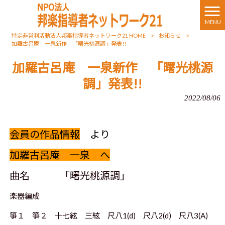
MENU
特定非営利活動法人邦楽指導者ネットワーク21 HOME
>
お知らせ
>
加羅古呂庵 一泉新作 「曙光桃源調」発表!!
加羅古呂庵 一泉新作 「曙光桃源
調」発表!!
2022/08/06
会員の作品情報
より
加羅古呂庵 一泉 へ
曲名 「曙光桃源調
」
楽器編成
箏１ 箏２ 十七絃 三絃 尺八
1(d)
尺八
2(d)
尺八
3(A)